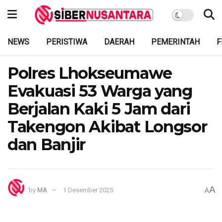
NEWS
PERISTIWA
DAERAH
PEMERINTAH
F
Polres Lhokseumawe
Evakuasi 53 Warga yang
Berjalan Kaki 5 Jam dari
Takengon Akibat Longsor
dan Banjir
A
by
MA
1 Desember 2025
A