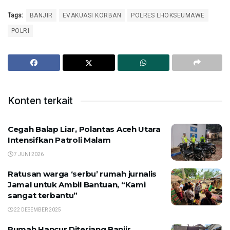
Tags:
BANJIR
EVAKUASI KORBAN
POLRES LHOKSEUMAWE
POLRI
Konten terkait
Cegah Balap Liar, Polantas Aceh Utara
Intensifkan Patroli Malam
7 JUNI 2026
Ratusan warga ‘serbu’ rumah jurnalis
Jamal untuk Ambil Bantuan, “Kami
sangat terbantu”
22 DESEMBER 2025
Rumah Hancur Diterjang Banjir,