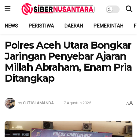
NEWS
PERISTIWA
DAERAH
PEMERINTAH
F
Polres Aceh Utara Bongkar
Jaringan Penyebar Ajaran
Millah Abraham, Enam Pria
Ditangkap
A
by
CUT ISLAMANDA
7 Agustus 2025
A