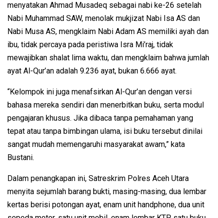
menyatakan Ahmad Musadeq sebagai nabi ke-26 setelah
Nabi Muhammad SAW, menolak mukjizat Nabi Isa AS dan
Nabi Musa AS, mengklaim Nabi Adam AS memiliki ayah dan
ibu, tidak percaya pada peristiwa Isra Mi’raj, tidak
mewajibkan shalat lima waktu, dan mengklaim bahwa jumlah
ayat Al-Qur’an adalah 9.236 ayat, bukan 6.666 ayat.
“Kelompok ini juga menafsirkan Al-Qur’an dengan versi
bahasa mereka sendiri dan menerbitkan buku, serta modul
pengajaran khusus. Jika dibaca tanpa pemahaman yang
tepat atau tanpa bimbingan ulama, isi buku tersebut dinilai
sangat mudah memengaruhi masyarakat awam,” kata
Bustani.
Dalam penangkapan ini, Satreskrim Polres Aceh Utara
menyita sejumlah barang bukti, masing-masing, dua lembar
kertas berisi potongan ayat, enam unit handphone, dua unit
sepeda motor, satu unit mobil, enam lembar KTP, satu buku