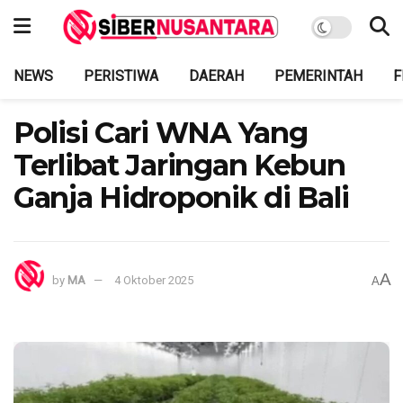
NEWS
PERISTIWA
DAERAH
PEMERINTAH
F
Polisi Cari WNA Yang
Terlibat Jaringan Kebun
Ganja Hidroponik di Bali
A
by
MA
4 Oktober 2025
A