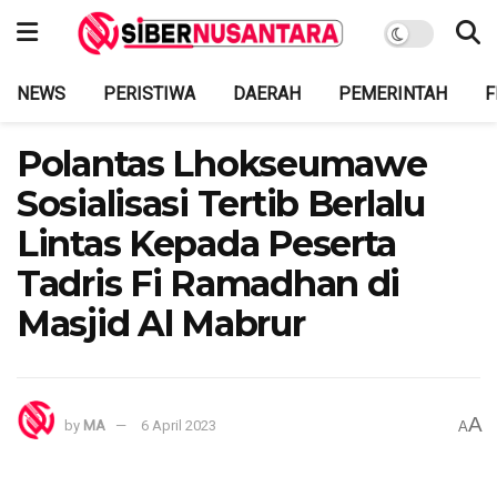
NEWS
PERISTIWA
DAERAH
PEMERINTAH
F
Polantas Lhokseumawe
Sosialisasi Tertib Berlalu
Lintas Kepada Peserta
Tadris Fi Ramadhan di
Masjid Al Mabrur
A
by
MA
6 April 2023
A