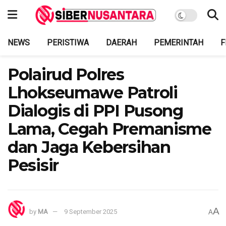
NEWS
PERISTIWA
DAERAH
PEMERINTAH
F
Polairud Polres
Lhokseumawe Patroli
Dialogis di PPI Pusong
Lama, Cegah Premanisme
dan Jaga Kebersihan
Pesisir
A
by
MA
9 September 2025
A