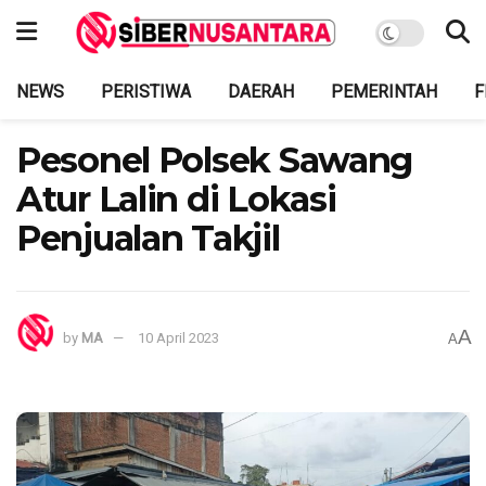
NEWS
PERISTIWA
DAERAH
PEMERINTAH
F
Pesonel Polsek Sawang
Atur Lalin di Lokasi
Penjualan Takjil
A
by
MA
10 April 2023
A