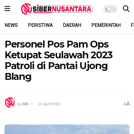
NEWS
PERISTIWA
DAERAH
PEMERINTAH
F
Personel Pos Pam Ops
Ketupat Seulawah 2023
Patroli di Pantai Ujong
Blang
A
by
MA
23 April 2023
A