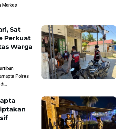
n Markas
ri, Sat
e Perkuat
itas Warga
rtiban
Samapta Polres
i...
mapta
Ciptakan
sif