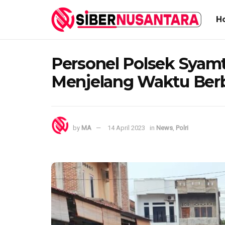
H
Personel Polsek Syamta
Menjelang Waktu Ber
by
MA
14 April 2023
in
News
,
Polri