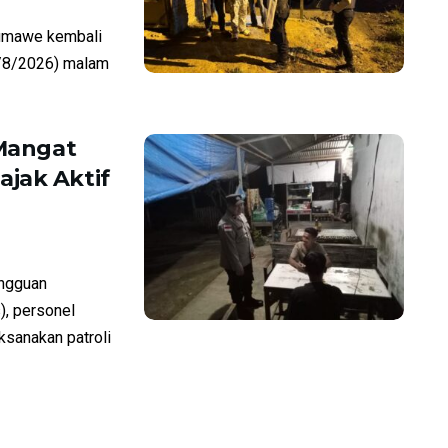
umawe kembali
7/8/2026) malam
 Mangat
jak Aktif
ngguan
), personel
sanakan patroli