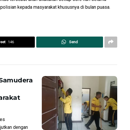
polisian kepada masyarakat khususnya di bulan puasa.
eet
146
Send
 Samudera
arakat
res
jutkan dengan