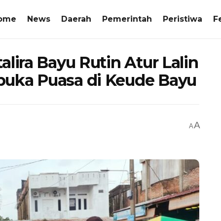
ome
News
Daerah
Pemerintah
Peristiwa
F
lira Bayu Rutin Atur Lalin
buka Puasa di Keude Bayu
A
A