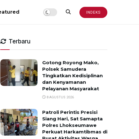
eatured
INDEKS
Terbaru
Gotong Royong Mako,
Polsek Samudera
Tingkatkan Kedisiplinan
dan Kenyamanan
Pelayanan Masyarakat
8 AGUSTUS 2026
Patroli Perintis Presisi
Siang Hari, Sat Samapta
Polres Lhokseumawe
Perkuat Harkamtibmas di
Pusat Aktivitas Warga