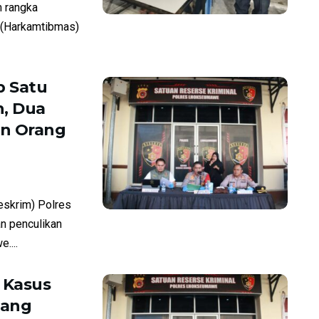
 rangka
 (Harkamtibmas)
 Satu
, Dua
an Orang
skrim) Polres
n penculikan
....
 Kasus
tang