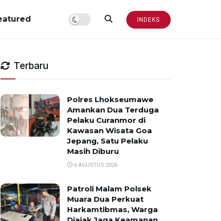
eatured
INDEKS
Terbaru
Polres Lhokseumawe
Amankan Dua Terduga
Pelaku Curanmor di
Kawasan Wisata Goa
Jepang, Satu Pelaku
Masih Diburu
6 AGUSTUS 2026
Patroli Malam Polsek
Muara Dua Perkuat
Harkamtibmas, Warga
Diajak Jaga Keamanan