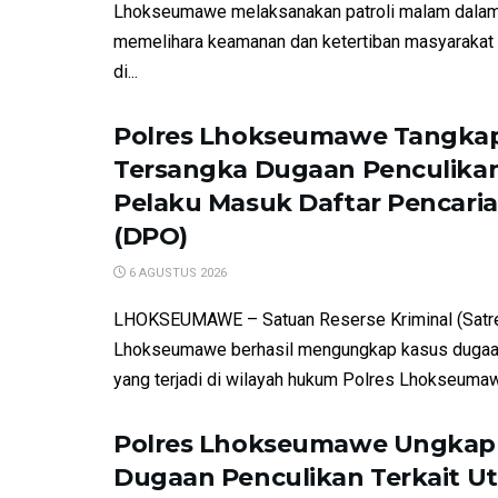
Lhokseumawe melaksanakan patroli malam dalam
memelihara keamanan dan ketertiban masyarakat
di...
Polres Lhokseumawe Tangkap
Tersangka Dugaan Penculikan
Pelaku Masuk Daftar Pencari
(DPO)
6 AGUSTUS 2026
LHOKSEUMAWE – Satuan Reserse Kriminal (Satre
Lhokseumawe berhasil mengungkap kasus dugaa
yang terjadi di wilayah hukum Polres Lhokseumawe
Polres Lhokseumawe Ungkap
Dugaan Penculikan Terkait U