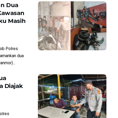
an Dua
 Kawasan
ku Masih
ob Polres
amankan dua
anmor)...
ua
 Diajak
olres