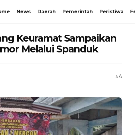
ome
News
Daerah
Pemerintah
Peristiwa
F
pang Keuramat Sampaikan
mor Melalui Spanduk
A
A