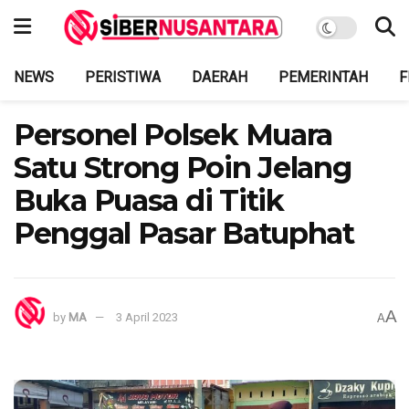
NEWS
PERISTIWA
DAERAH
PEMERINTAH
F
Personel Polsek Muara
Satu Strong Poin Jelang
Buka Puasa di Titik
Penggal Pasar Batuphat
A
by
MA
3 April 2023
A