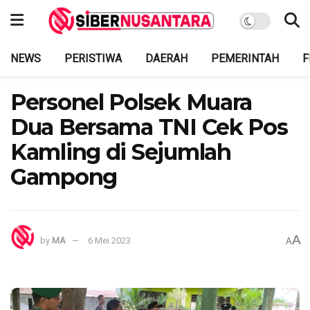
NEWS
PERISTIWA
DAERAH
PEMERINTAH
F
Personel Polsek Muara
Dua Bersama TNI Cek Pos
Kamling di Sejumlah
Gampong
A
by
MA
6 Mei 2023
A