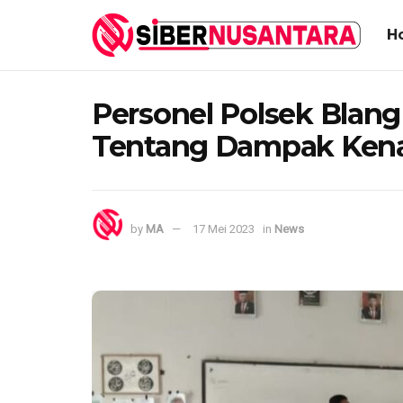
H
Personel Polsek Blang
Tentang Dampak Kena
by
MA
17 Mei 2023
in
News