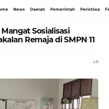
ome
News
Daerah
Pemerintah
Peristiwa
F
 Mangat Sosialisasi
kalan Remaja di SMPN 11
A
A