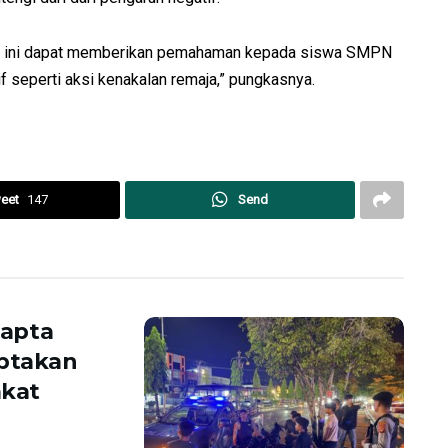
an ini dapat memberikan pemahaman kepada siswa SMPN
f seperti aksi kenakalan remaja,” pungkasnya.
eet
147
Send
mapta
iptakan
akat