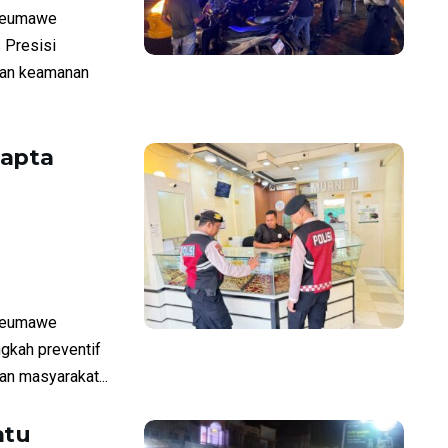
seumawe
 Presisi
uan keamanan
mapta
seumawe
ngkah preventif
n masyarakat...
atu