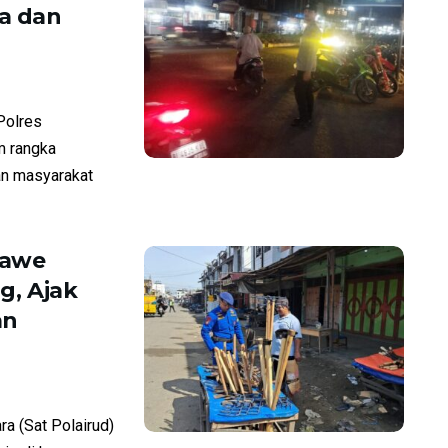
a dan
Polres
m rangka
an masyarakat
mawe
g, Ajak
an
a (Sat Polairud)