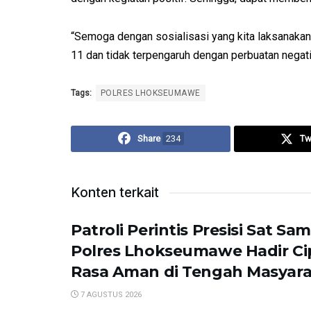
“Semoga dengan sosialisasi yang kita laksanak
11 dan tidak terpengaruh dengan perbuatan negati
Tags:
POLRES LHOKSEUMAWE
Share
234
Tw
Konten terkait
Patroli Perintis Presisi Sat Sa
Polres Lhokseumawe Hadir C
Rasa Aman di Tengah Masyar
7 AGUSTUS 2026