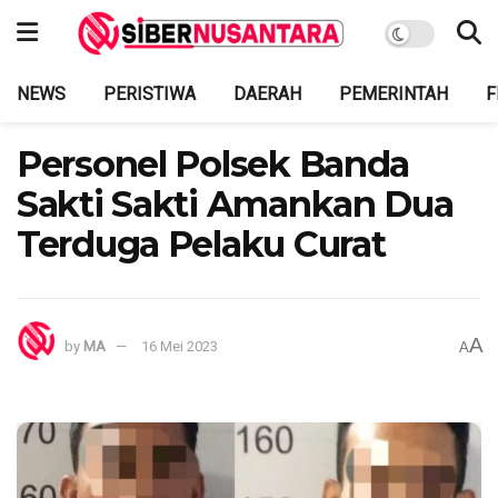
NEWS
PERISTIWA
DAERAH
PEMERINTAH
F
Personel Polsek Banda
Sakti Sakti Amankan Dua
Terduga Pelaku Curat
A
by
MA
16 Mei 2023
A