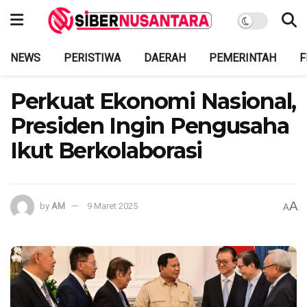
NEWS
PERISTIWA
DAERAH
PEMERINTAH
F
Perkuat Ekonomi Nasional,
Presiden Ingin Pengusaha
Ikut Berkolaborasi
A
by
AM
9 Maret 2025
A