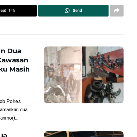
eet
146
Send
an Dua
 Kawasan
ku Masih
ob Polres
amankan dua
anmor)...
ua