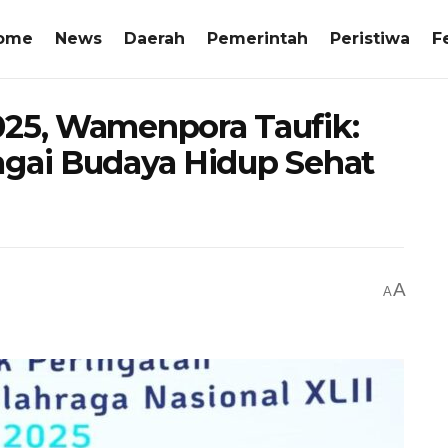
ome
News
Daerah
Pemerintah
Peristiwa
F
025, Wamenpora Taufik:
agai Budaya Hidup Sehat
A
A