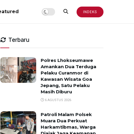
eatured
INDEKS
Terbaru
Polres Lhokseumawe
Amankan Dua Terduga
Pelaku Curanmor di
Kawasan Wisata Goa
Jepang, Satu Pelaku
Masih Diburu
6 AGUSTUS 2026
Patroli Malam Polsek
Muara Dua Perkuat
Harkamtibmas, Warga
Diajak Jaga Keamanan