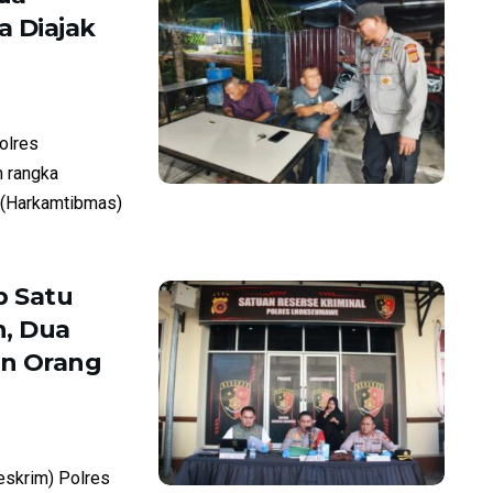
 Diajak
olres
 rangka
 (Harkamtibmas)
 Satu
, Dua
an Orang
skrim) Polres