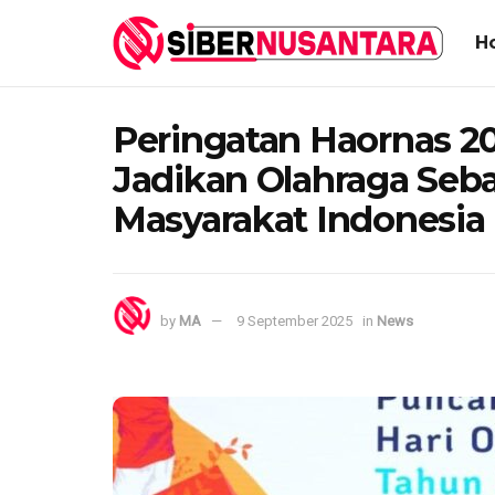
H
Peringatan Haornas 2
Jadikan Olahraga Seb
Masyarakat Indonesia
by
MA
9 September 2025
in
News