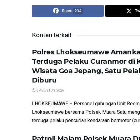
Share
234
Tw
Konten terkait
Polres Lhokseumawe Amank
Terduga Pelaku Curanmor di
Wisata Goa Jepang, Satu Pela
Diburu
6 AGUSTUS 2026
LHOKSEUMAWE – Personel gabungan Unit Resm
Lhokseumawe bersama Polsek Muara Satu meng
terduga pelaku pencurian kendaraan bermotor (cur
Patroli Malam Polsek Muara D