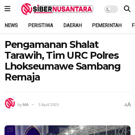
NEWS
PERISTIWA
DAERAH
PEMERINTAH
F
Pengamanan Shalat
Tarawih, Tim URC Polres
Lhokseumawe Sambang
Remaja
A
by
MA
5 April 2023
A