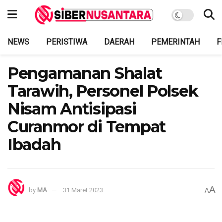
NEWS
PERISTIWA
DAERAH
PEMERINTAH
F
Pengamanan Shalat
Tarawih, Personel Polsek
Nisam Antisipasi
Curanmor di Tempat
Ibadah
A
by
MA
31 Maret 2023
A