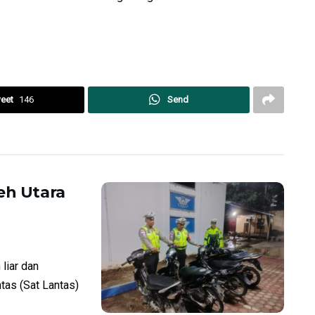
eet
146
Send
eh Utara
liar dan
ntas (Sat Lantas)