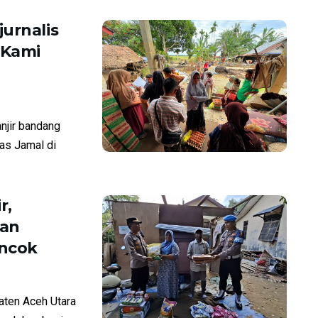
urnalis
“Kami
njir bandang
ias Jamal di
r,
kan
ncok
aten Aceh Utara