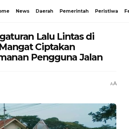
ome
News
Daerah
Pemerintah
Peristiwa
F
turan Lalu Lintas di
 Mangat Ciptakan
manan Pengguna Jalan
A
A