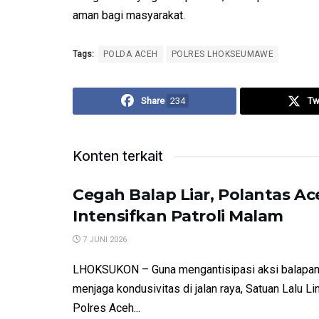
aman bagi masyarakat.
Tags:
POLDA ACEH
POLRES LHOKSEUMAWE
Share
234
Tw
Konten terkait
Cegah Balap Liar, Polantas Ac
Intensifkan Patroli Malam
7 JUNI 2026
​LHOKSUKON – Guna mengantisipasi aksi balapan 
menjaga kondusivitas di jalan raya, Satuan Lalu Li
Polres Aceh...