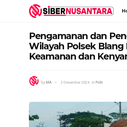
H
Pengamanan dan Penga
Wilayah Polsek Blang
Keamanan dan Kenya
by
MA
2 Desember 2024
in
Polri