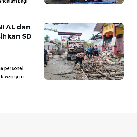
endalam bagi
I AL dan
ihkan SD
a personel
 dewan guru