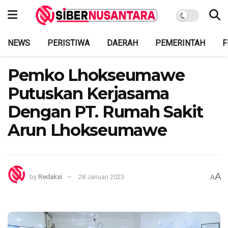
NEWS
PERISTIWA
DAERAH
PEMERINTAH
F
Pemko Lhokseumawe
Putuskan Kerjasama
Dengan PT. Rumah Sakit
Arun Lhokseumawe
A
by
Redaksi
28 Januari 2023
A