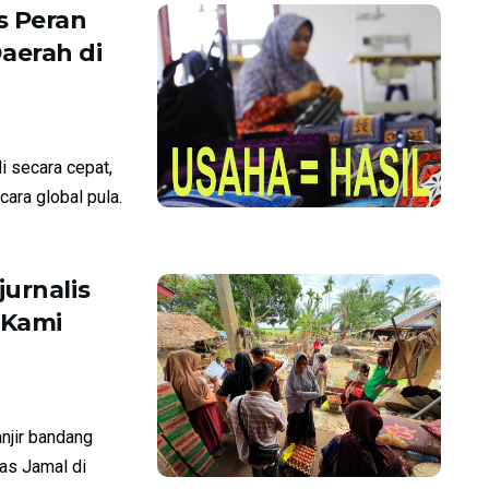
s Peran
aerah di
di secara cepat,
ara global pula.
urnalis
“Kami
njir bandang
ias Jamal di