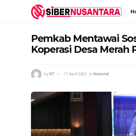
H
Pemkab Mentawai Sos
Koperasi Desa Merah 
by
NT
17 April 2025
in
Nasional