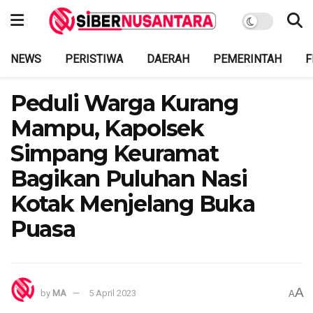
NEWS
PERISTIWA
DAERAH
PEMERINTAH
F
Peduli Warga Kurang
Mampu, Kapolsek
Simpang Keuramat
Bagikan Puluhan Nasi
Kotak Menjelang Buka
Puasa
A
by
MA
5 April 2023
A