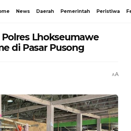
ome
News
Daerah
Pemerintah
Peristiwa
F
RC Polres Lhokseumawe
e di Pasar Pusong
A
A