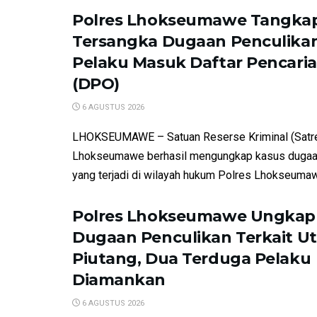
Polres Lhokseumawe Tangkap
Tersangka Dugaan Penculikan
Pelaku Masuk Daftar Pencari
(DPO)
6 AGUSTUS 2026
LHOKSEUMAWE – Satuan Reserse Kriminal (Satre
Lhokseumawe berhasil mengungkap kasus dugaa
yang terjadi di wilayah hukum Polres Lhokseumawe
Polres Lhokseumawe Ungkap
Dugaan Penculikan Terkait U
Piutang, Dua Terduga Pelaku
Diamankan
6 AGUSTUS 2026