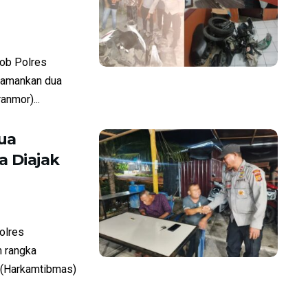
ob Polres
amankan dua
anmor)...
ua
 Diajak
olres
 rangka
 (Harkamtibmas)