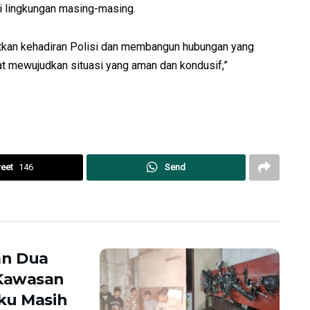
 lingkungan masing-masing.
gkatkan kehadiran Polisi dan membangun hubungan yang
t mewujudkan situasi yang aman dan kondusif,”
eet
146
Send
an Dua
 Kawasan
ku Masih