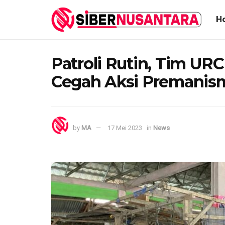
H
Patroli Rutin, Tim U
Cegah Aksi Premanism
by
MA
17 Mei 2023
in
News