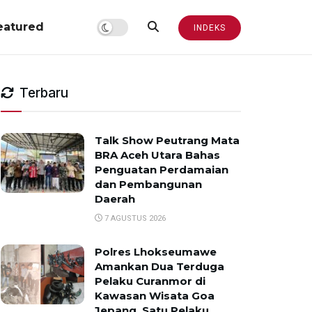
eatured
INDEKS
Terbaru
Talk Show Peutrang Mata
BRA Aceh Utara Bahas
Penguatan Perdamaian
dan Pembangunan
Daerah
7 AGUSTUS 2026
Polres Lhokseumawe
Amankan Dua Terduga
Pelaku Curanmor di
Kawasan Wisata Goa
Jepang, Satu Pelaku