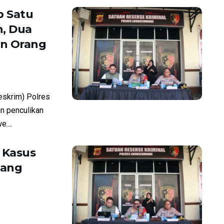
 Satu
, Dua
an Orang
skrim) Polres
n penculikan
....
 Kasus
tang