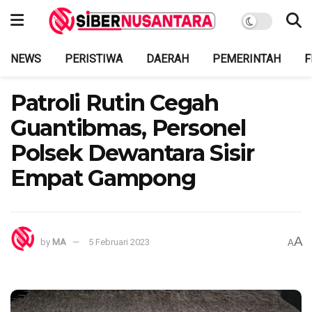
NEWS
PERISTIWA
DAERAH
PEMERINTAH
F
Patroli Rutin Cegah
Guantibmas, Personel
Polsek Dewantara Sisir
Empat Gampong
A
by
MA
5 Februari 2023
A