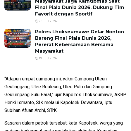
Masyarakat Jaga Kamtibmas Saat
Final Piala Dunia 2026, Dukung Tim
Favorit dengan Sportif
20 JULI 2026
Polres Lhokseumawe Gelar Nonton
Bareng Final Piala Dunia 2026,
Pererat Kebersamaan Bersama
Masyarakat
19 JULI 2026
“Adapun empat gampong ini, yakni Gampong Uteun
Geulinggang, Ulee Reuleung, Ulee Pulo dan Gampong
Geulumpang Sulu Barat,” ujar Kapolres Lhokseumawe, AKBP
Henki Ismanto, SIK melalui Kapolsek Dewantara, Iptu
Subihan Afuan Ardhi, STrK.
Sasaran dalam patroli tersebut, kata Kapolsek, warga yang
sedang berkumpul serta melakukan aktivitas. Kemudian,