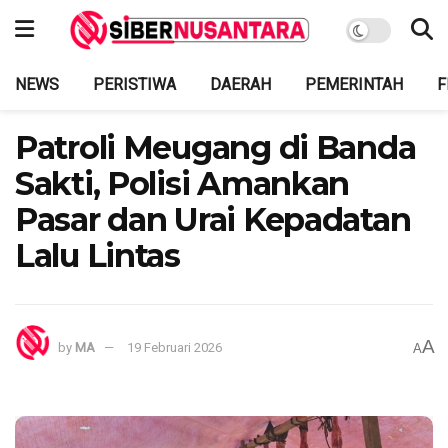
NEWS
PERISTIWA
DAERAH
PEMERINTAH
F
Patroli Meugang di Banda
Sakti, Polisi Amankan
Pasar dan Urai Kepadatan
Lalu Lintas
A
by
MA
19 Februari 2026
A