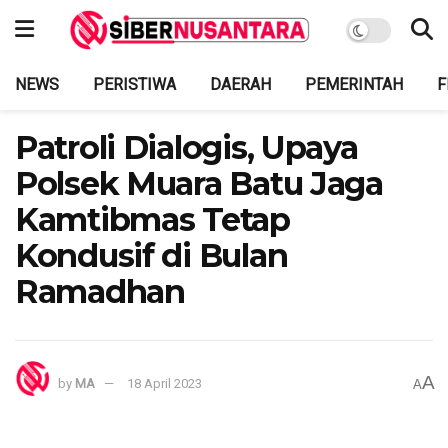
NEWS
PERISTIWA
DAERAH
PEMERINTAH
F
Patroli Dialogis, Upaya
Polsek Muara Batu Jaga
Kamtibmas Tetap
Kondusif di Bulan
Ramadhan
A
by
MA
18 April 2023
A