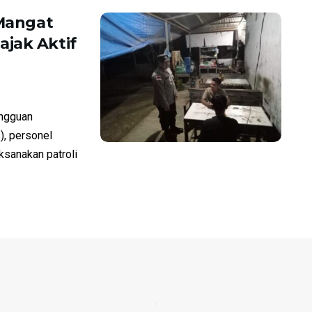
 Mangat
jak Aktif
ngguan
), personel
sanakan patroli