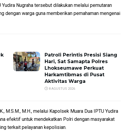
Yudira Nugraha tersebut dilakukan melalui pemutaran
ngsung dengan warga guna memberikan pemahaman mengenai
ek
Patroli Perintis Presisi Siang
Hari, Sat Samapta Polres
Lhokseumawe Perkuat
Harkamtibmas di Pusat
Aktivitas Warga
8 AGUSTUS 2026
., M.S.M., M.H., melalui Kapolsek Muara Dua IPTU Yudira
rana efektif untuk mendekatkan Polri dengan masyarakat
g terkait pelayanan kepolisian.