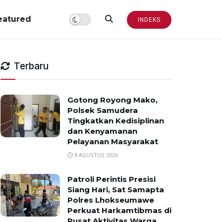
eatured
INDEKS
Terbaru
Gotong Royong Mako,
Polsek Samudera
Tingkatkan Kedisiplinan
dan Kenyamanan
Pelayanan Masyarakat
8 AGUSTUS 2026
Patroli Perintis Presisi
Siang Hari, Sat Samapta
Polres Lhokseumawe
Perkuat Harkamtibmas di
Pusat Aktivitas Warga