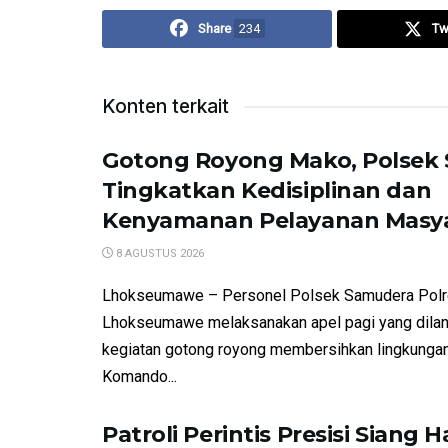
Share
234
Tw
Konten terkait
Gotong Royong Mako, Polsek
Tingkatkan Kedisiplinan dan
Kenyamanan Pelayanan Masy
8 AGUSTUS 2026
Lhokseumawe – Personel Polsek Samudera Pol
Lhokseumawe melaksanakan apel pagi yang dilan
kegiatan gotong royong membersihkan lingkunga
Komando...
Patroli Perintis Presisi Siang Ha