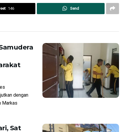
eet
146
Send
 Samudera
arakat
res
jutkan dengan
n Markas
ri, Sat