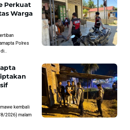
e Perkuat
itas Warga
rtiban
Samapta Polres
i...
mapta
Ciptakan
sif
umawe kembali
7/8/2026) malam