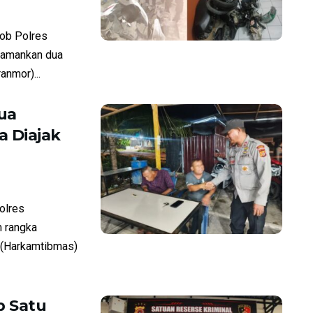
ob Polres
amankan dua
anmor)...
ua
 Diajak
olres
 rangka
 (Harkamtibmas)
 Satu