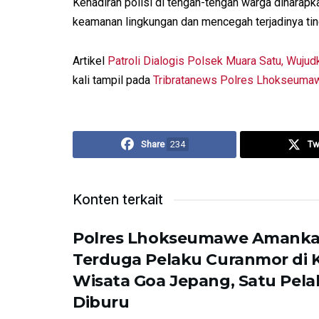
Kehadiran polisi di tengah-tengah warga diharap
keamanan lingkungan dan mencegah terjadinya tin
Artikel
Patroli Dialogis Polsek Muara Satu, Wuju
kali tampil pada
Tribratanews Polres Lhokseuma
Share
234
Tw
Konten terkait
Polres Lhokseumawe Amank
Terduga Pelaku Curanmor di
Wisata Goa Jepang, Satu Pela
Diburu