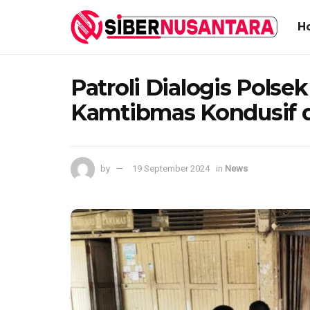
H
Patroli Dialogis Pols
Kamtibmas Kondusif d
by
19 September 2024
in
News