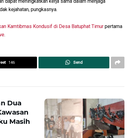
kan dapat meningkatkan kerja sama dalam menjaga
dak kejahatan, pungkasnya.
dkan Kamtibmas Kondusif di Desa Batuphat Timur
pertama
we
.
eet
146
Send
an Dua
 Kawasan
ku Masih