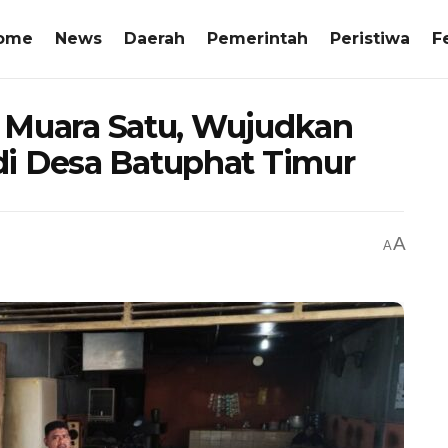
ome
News
Daerah
Pemerintah
Peristiwa
F
ek Muara Satu, Wujudkan
i Desa Batuphat Timur
A
A