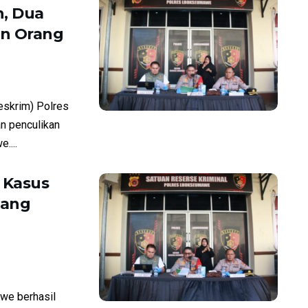
, Dua
an Orang
skrim) Polres
n penculikan
....
 Kasus
tang
e berhasil