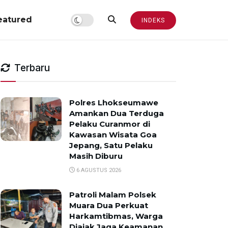
eatured
INDEKS
Terbaru
Polres Lhokseumawe
Amankan Dua Terduga
Pelaku Curanmor di
Kawasan Wisata Goa
Jepang, Satu Pelaku
Masih Diburu
6 AGUSTUS 2026
Patroli Malam Polsek
Muara Dua Perkuat
Harkamtibmas, Warga
Diajak Jaga Keamanan