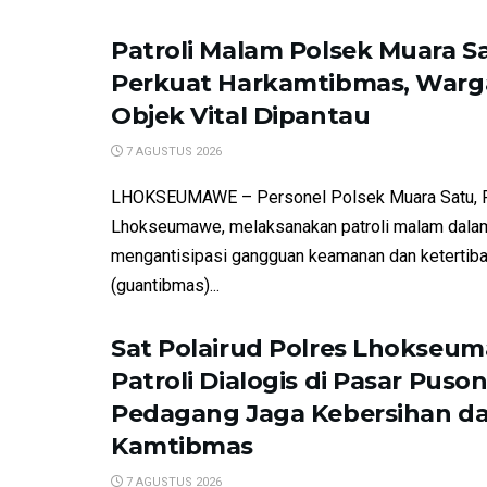
Patroli Malam Polsek Muara S
Perkuat Harkamtibmas, Warg
Objek Vital Dipantau
7 AGUSTUS 2026
LHOKSEUMAWE – Personel Polsek Muara Satu, 
Lhokseumawe, melaksanakan patroli malam dala
mengantisipasi gangguan keamanan dan ketertib
(guantibmas)...
Sat Polairud Polres Lhokseu
Patroli Dialogis di Pasar Puson
Pedagang Jaga Kebersihan d
Kamtibmas
7 AGUSTUS 2026