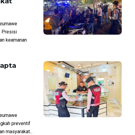
akat
seumawe
 Presisi
uan keamanan
mapta
seumawe
ngkah preventif
n masyarakat...