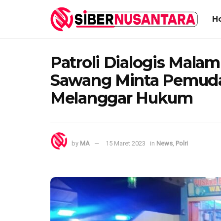
H
Patroli Dialogis Malam
Sawang Minta Pemuda
Melanggar Hukum
by
MA
15 Maret 2023
in
News
,
Polri