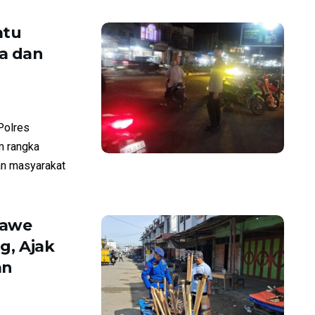
atu
a dan
Polres
m rangka
an masyarakat
mawe
g, Ajak
an