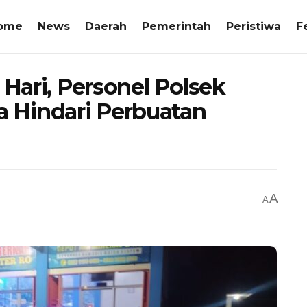
ome
News
Daerah
Pemerintah
Peristiwa
F
 Hari, Personel Polsek
 Hindari Perbuatan
A
A