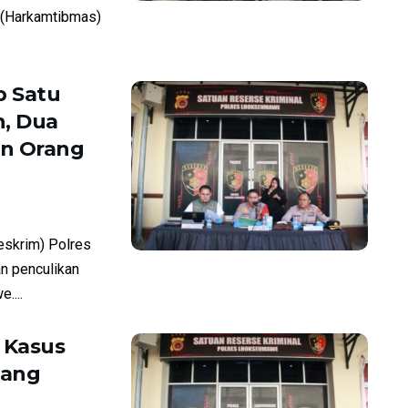
 (Harkamtibmas)
 Satu
, Dua
an Orang
skrim) Polres
n penculikan
....
 Kasus
tang