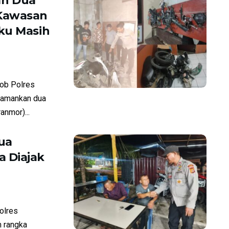
an Dua
 Kawasan
ku Masih
ob Polres
amankan dua
anmor)...
ua
 Diajak
olres
 rangka