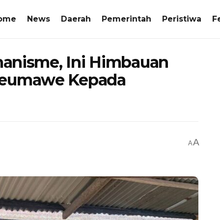
ome
News
Daerah
Pemerintah
Peristiwa
F
emanisme, Ini Himbauan
kseumawe Kepada
A
A