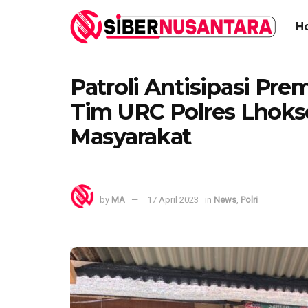
H
Patroli Antisipasi Pr
Tim URC Polres Lho
Masyarakat
by
MA
17 April 2023
in
News
,
Polri