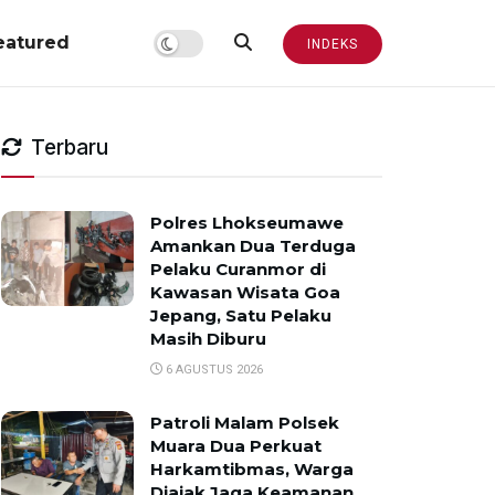
eatured
INDEKS
Terbaru
Polres Lhokseumawe
Amankan Dua Terduga
Pelaku Curanmor di
Kawasan Wisata Goa
Jepang, Satu Pelaku
Masih Diburu
6 AGUSTUS 2026
Patroli Malam Polsek
Muara Dua Perkuat
Harkamtibmas, Warga
Diajak Jaga Keamanan