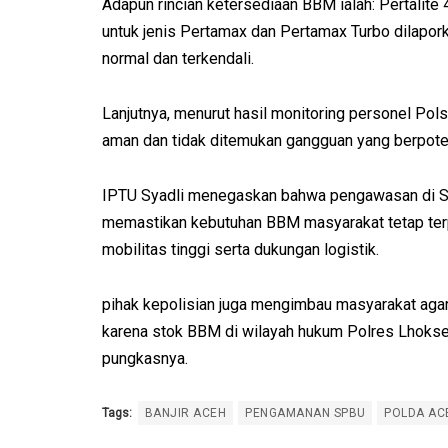
Adapun rincian ketersediaan BBM ialah: Pertalite 45
untuk jenis Pertamax dan Pertamax Turbo dilaporka
normal dan terkendali.
Lanjutnya, menurut hasil monitoring personel Pols
aman dan tidak ditemukan gangguan yang berpot
IPTU Syadli menegaskan bahwa pengawasan di SP
memastikan kebutuhan BBM masyarakat tetap terp
mobilitas tinggi serta dukungan logistik.
pihak kepolisian juga mengimbau masyarakat agar
karena stok BBM di wilayah hukum Polres Lhokseu
pungkasnya.
Tags:
BANJIR ACEH
PENGAMANAN SPBU
POLDA AC