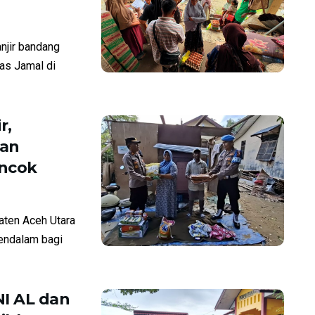
njir bandang
ias Jamal di
r,
kan
ncok
aten Aceh Utara
endalam bagi
I AL dan