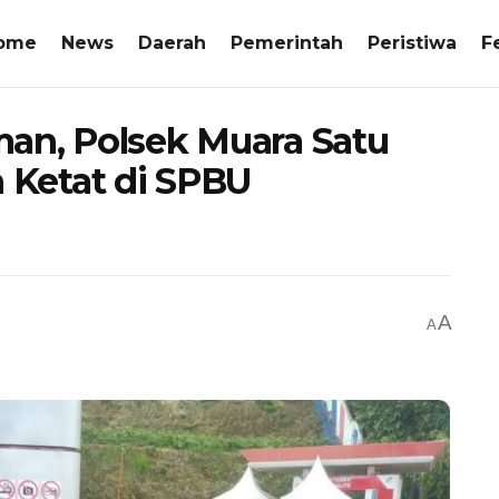
ome
News
Daerah
Pemerintah
Peristiwa
F
an, Polsek Muara Satu
Ketat di SPBU
A
A