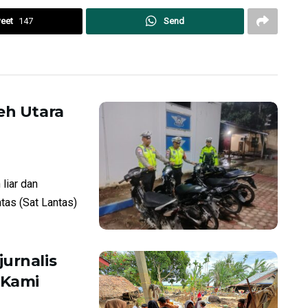
eet
147
Send
eh Utara
liar dan
ntas (Sat Lantas)
urnalis
“Kami