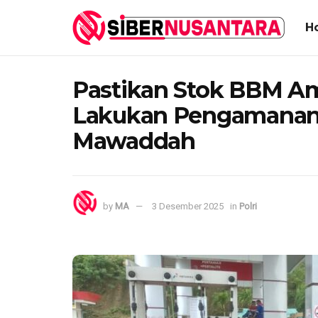
H
Pastikan Stok BBM Am
Lakukan Pengamanan 
Mawaddah
by
MA
3 Desember 2025
in
Polri