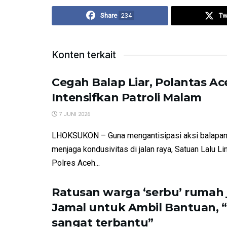
Share
234
Tw
Konten terkait
Cegah Balap Liar, Polantas Ac
Intensifkan Patroli Malam
7 JUNI 2026
​LHOKSUKON – Guna mengantisipasi aksi balapan 
menjaga kondusivitas di jalan raya, Satuan Lalu Li
Polres Aceh...
Ratusan warga ‘serbu’ rumah j
Jamal untuk Ambil Bantuan, 
sangat terbantu”