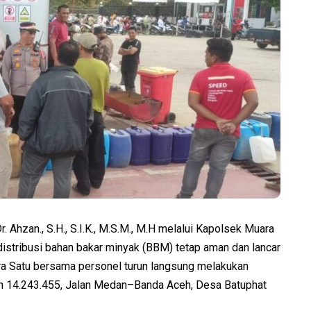
zan., S.H., S.I.K., M.S.M., M.H melalui Kapolsek Muara
stribusi bahan bakar minyak (BBM) tetap aman dan lancar
ra Satu bersama personel turun langsung melakukan
14.243.455, Jalan Medan–Banda Aceh, Desa Batuphat