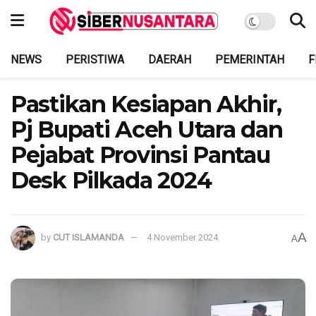
NEWS
PERISTIWA
DAERAH
PEMERINTAH
F
Pastikan Kesiapan Akhir,
Pj Bupati Aceh Utara dan
Pejabat Provinsi Pantau
Desk Pilkada 2024
A
by
CUT ISLAMANDA
4 November 2024
A