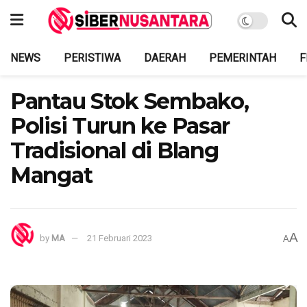
NEWS
PERISTIWA
DAERAH
PEMERINTAH
F
Pantau Stok Sembako,
Polisi Turun ke Pasar
Tradisional di Blang
Mangat
A
by
MA
21 Februari 2023
A