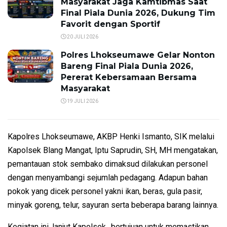
Masyarakat Jaga Kamtibmas Saat
Final Piala Dunia 2026, Dukung Tim
Favorit dengan Sportif
20 JULI 2026
Polres Lhokseumawe Gelar Nonton
Bareng Final Piala Dunia 2026,
Pererat Kebersamaan Bersama
Masyarakat
19 JULI 2026
Kapolres Lhokseumawe, AKBP Henki Ismanto, SIK melalui
Kapolsek Blang Mangat, Iptu Saprudin, SH, MH mengatakan,
pemantauan stok sembako dimaksud dilakukan personel
dengan menyambangi sejumlah pedagang. Adapun bahan
pokok yang dicek personel yakni ikan, beras, gula pasir,
minyak goreng, telur, sayuran serta beberapa barang lainnya.
Kegiatan ini, lanjut Kapolsek,. bertujuan untuk memastikan