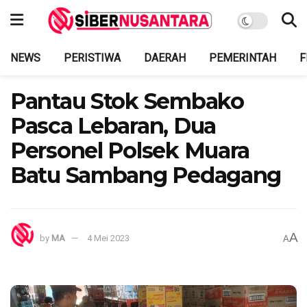
NEWS
PERISTIWA
DAERAH
PEMERINTAH
F
Pantau Stok Sembako
Pasca Lebaran, Dua
Personel Polsek Muara
Batu Sambang Pedagang
A
by
MA
4 Mei 2023
A