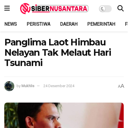
NEWS
PERISTIWA
DAERAH
PEMERINTAH
F
Panglima Laot Himbau
Nelayan Tak Melaut Hari
Tsunami
A
by
Mukhlis
24 Desember 2024
A