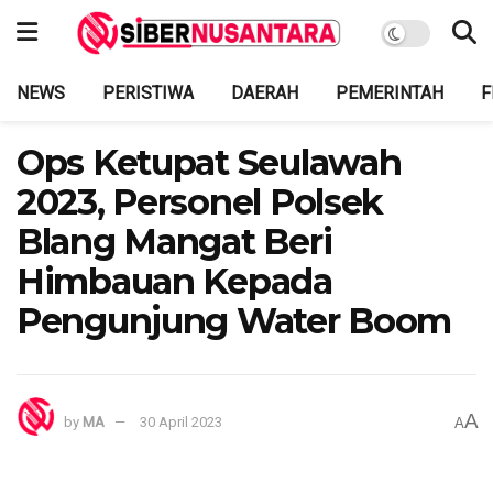
NEWS
PERISTIWA
DAERAH
PEMERINTAH
F
Ops Ketupat Seulawah
2023, Personel Polsek
Blang Mangat Beri
Himbauan Kepada
Pengunjung Water Boom
A
by
MA
30 April 2023
A