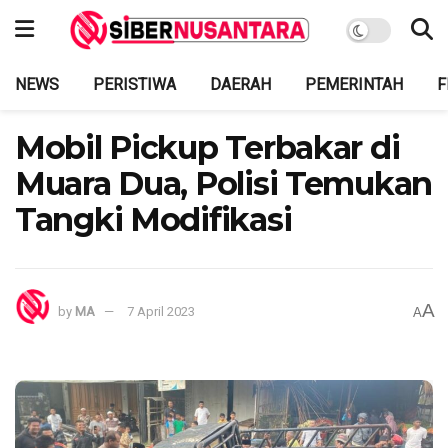
NEWS
PERISTIWA
DAERAH
PEMERINTAH
F
Mobil Pickup Terbakar di
Muara Dua, Polisi Temukan
Tangki Modifikasi
A
by
MA
7 April 2023
A