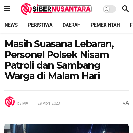
NEWS
PERISTIWA
DAERAH
PEMERINTAH
F
Masih Suasana Lebaran,
Personel Polsek Nisam
Patroli dan Sambang
Warga di Malam Hari
A
by
MA
29 April 2023
A