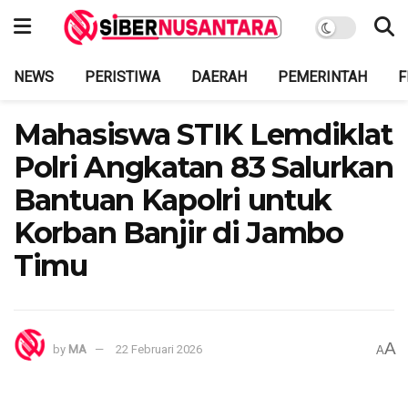
NEWS
PERISTIWA
DAERAH
PEMERINTAH
F
Mahasiswa STIK Lemdiklat
Polri Angkatan 83 Salurkan
Bantuan Kapolri untuk
Korban Banjir di Jambo
Timu
A
by
MA
22 Februari 2026
A