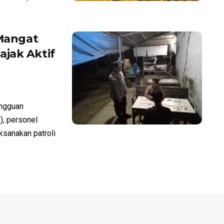
 Mangat
jak Aktif
ngguan
), personel
sanakan patroli