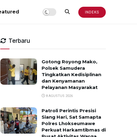
eatured
INDEKS
Terbaru
Gotong Royong Mako,
Polsek Samudera
Tingkatkan Kedisiplinan
dan Kenyamanan
Pelayanan Masyarakat
8 AGUSTUS 2026
Patroli Perintis Presisi
Siang Hari, Sat Samapta
Polres Lhokseumawe
Perkuat Harkamtibmas di
Pusat Aktivitas Warga