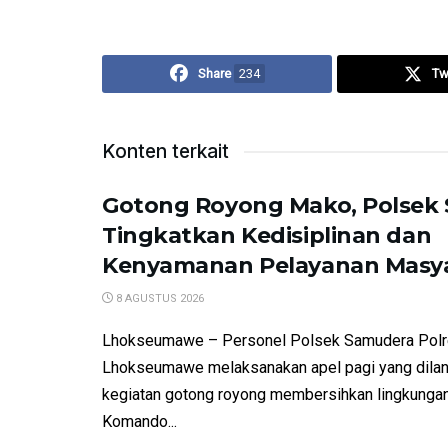
Share
234
Tw
Konten terkait
Gotong Royong Mako, Polsek
Tingkatkan Kedisiplinan dan
Kenyamanan Pelayanan Masy
8 AGUSTUS 2026
Lhokseumawe – Personel Polsek Samudera Pol
Lhokseumawe melaksanakan apel pagi yang dilan
kegiatan gotong royong membersihkan lingkunga
Komando...