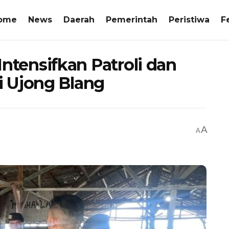
ome
News
Daerah
Pemerintah
Peristiwa
F
 Intensifkan Patroli dan
 Ujong Blang
A
A