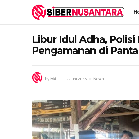
H
Libur Idul Adha, Polisi
Pengamanan di Pantai
by
MA
2 Juni 2026
in
News