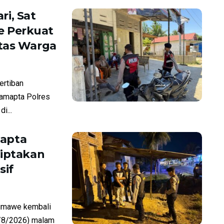
ri, Sat
e Perkuat
itas Warga
rtiban
Samapta Polres
i...
mapta
Ciptakan
sif
umawe kembali
7/8/2026) malam