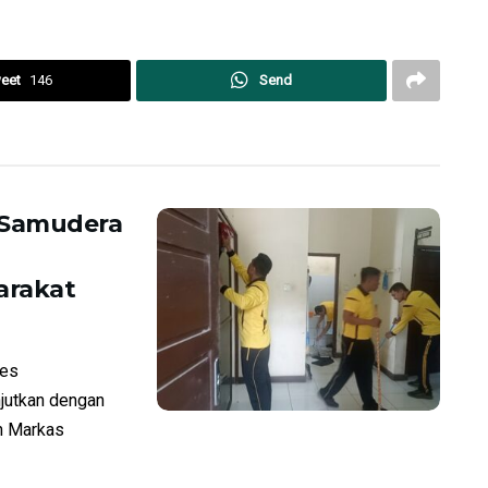
eet
146
Send
 Samudera
arakat
res
jutkan dengan
n Markas