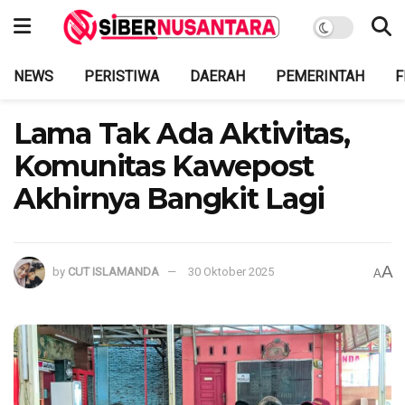
NEWS
PERISTIWA
DAERAH
PEMERINTAH
F
Lama Tak Ada Aktivitas,
Komunitas Kawepost
Akhirnya Bangkit Lagi
A
by
CUT ISLAMANDA
30 Oktober 2025
A