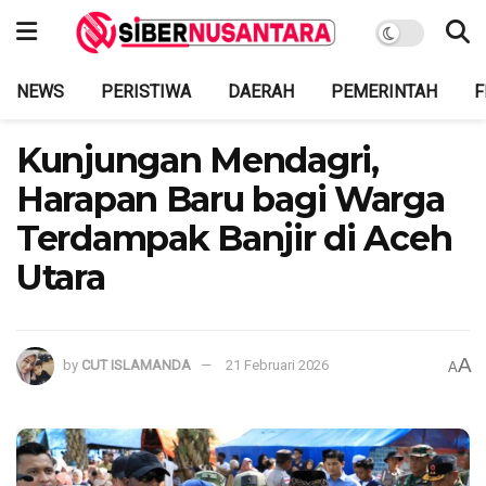
NEWS
PERISTIWA
DAERAH
PEMERINTAH
F
Kunjungan Mendagri,
Harapan Baru bagi Warga
Terdampak Banjir di Aceh
Utara
A
by
CUT ISLAMANDA
21 Februari 2026
A