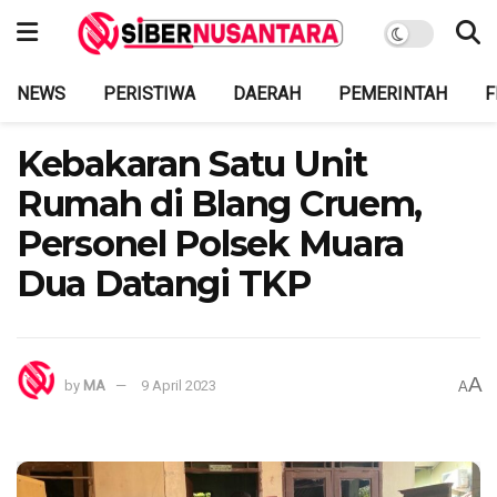
NEWS
PERISTIWA
DAERAH
PEMERINTAH
F
Kebakaran Satu Unit
Rumah di Blang Cruem,
Personel Polsek Muara
Dua Datangi TKP
A
by
MA
9 April 2023
A