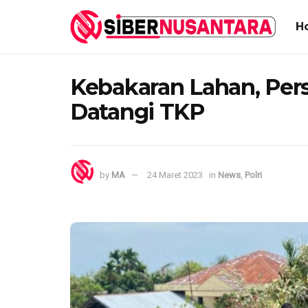
H
Kebakaran Lahan, Per
Datangi TKP
by
MA
24 Maret 2023
in
News
,
Polri