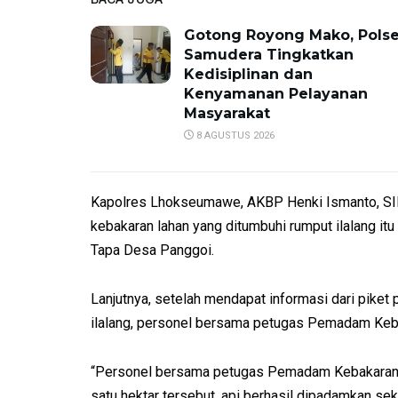
Gotong Royong Mako, Pols
Samudera Tingkatkan
Kedisiplinan dan
Kenyamanan Pelayanan
Masyarakat
8 AGUSTUS 2026
Kapolres Lhokseumawe, AKBP Henki Ismanto, SIK
kebakaran lahan yang ditumbuhi rumput ilalang itu 
Tapa Desa Panggoi.
Lanjutnya, setelah mendapat informasi dari pike
ilalang, personel bersama petugas Pemadam Keba
“Personel bersama petugas Pemadam Kebakaran
satu hektar tersebut, api berhasil dipadamkan sek