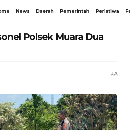
ome
News
Daerah
Pemerintah
Peristiwa
F
sonel Polsek Muara Dua
A
A