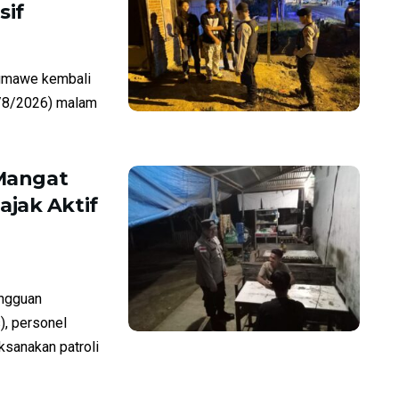
sif
umawe kembali
7/8/2026) malam
 Mangat
jak Aktif
ngguan
), personel
sanakan patroli