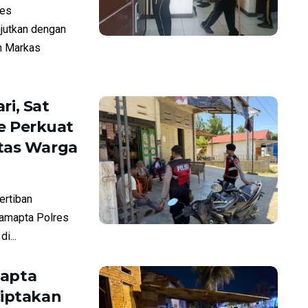
res
jutkan dengan
n Markas
ri, Sat
e Perkuat
itas Warga
rtiban
Samapta Polres
i...
mapta
Ciptakan