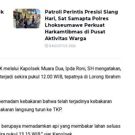
ek
Patroli Perintis Presisi Siang
Hari, Sat Samapta Polres
Lhokseumawe Perkuat
Harkamtibmas di Pusat
Aktivitas Warga
8 AGUSTUS 2026
 melalui Kapolsek Muara Dua, Ipda Roni, SH mengatakan,
terjadi sekira pukul 12.00 WIB, tepatnya di Lorong Ibrahim
t pemadam kebakaran bahwa telah terjadinya kebakaran
karan langsung turun ke TKP.
 berupaya memadamkan api yang membakar lahan seluas
ira pukul 13.15 WIB,” ujar Kapolsek.