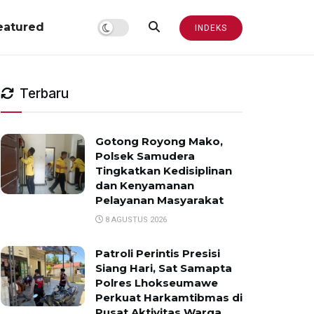
eatured
INDEKS
Terbaru
Gotong Royong Mako,
Polsek Samudera
Tingkatkan Kedisiplinan
dan Kenyamanan
Pelayanan Masyarakat
8 AGUSTUS 2026
Patroli Perintis Presisi
Siang Hari, Sat Samapta
Polres Lhokseumawe
Perkuat Harkamtibmas di
Pusat Aktivitas Warga