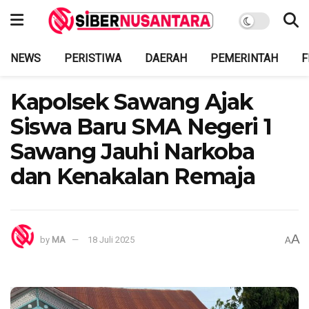
NEWS
PERISTIWA
DAERAH
PEMERINTAH
F
Kapolsek Sawang Ajak
Siswa Baru SMA Negeri 1
Sawang Jauhi Narkoba
dan Kenakalan Remaja
A
by
MA
18 Juli 2025
A