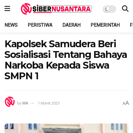
NEWS
PERISTIWA
DAERAH
PEMERINTAH
F
Kapolsek Samudera Beri
Sosialisasi Tentang Bahaya
Narkoba Kepada Siswa
SMPN 1
A
by
MA
1 Maret 2023
A