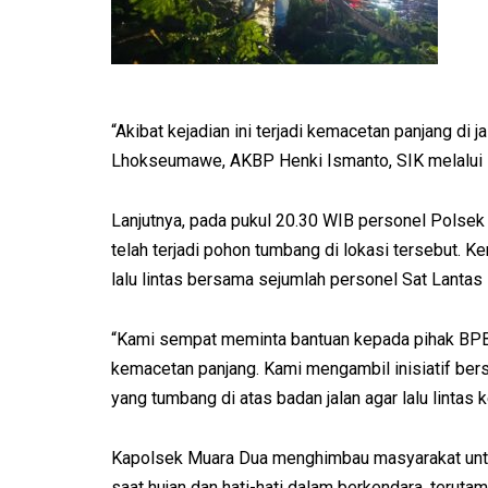
“Akibat kejadian ini terjadi kemacetan panjang di 
Lhokseumawe, AKBP Henki Ismanto, SIK melalui K
Lanjutnya, pada pukul 20.30 WIB personel Polse
telah terjadi pohon tumbang di lokasi tersebut. 
lalu lintas bersama sejumlah personel Sat Lant
“Kami sempat meminta bantuan kepada pihak BPBD
kemacetan panjang. Kami mengambil inisiatif b
yang tumbang di atas badan jalan agar lalu lintas 
Kapolsek Muara Dua menghimbau masyarakat untu
saat hujan dan hati-hati dalam berkendara, terut