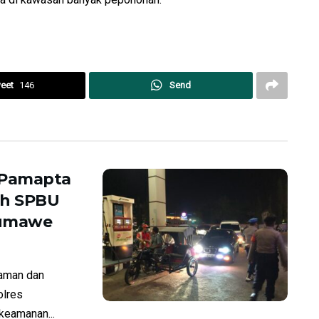
eet
146
Send
 Pamapta
ah SPBU
eumawe
aman dan
olres
keamanan...