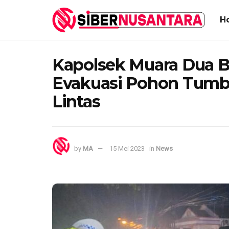
H
Kapolsek Muara Dua 
Evakuasi Pohon Tumb
Lintas
by
MA
15 Mei 2023
in
News