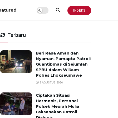
eatured
INDEKS
Terbaru
Beri Rasa Aman dan
Nyaman, Pamapta Patroli
Guantibmas di Sejumlah
SPBU dalam Wilkum
Polres Lhokseumawe
9 AGUSTUS 2026
Ciptakan Situasi
Harmonis, Personel
Polsek Meurah Mulia
Laksanakan Patroli
Dialogis