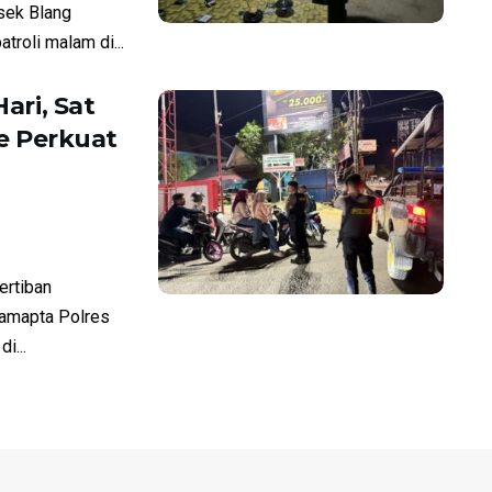
sek Blang
roli malam di...
ari, Sat
e Perkuat
rtiban
Samapta Polres
i...