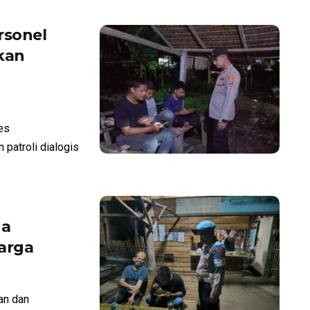
rsonel
kan
es
patroli dialogis
ga
arga
n dan