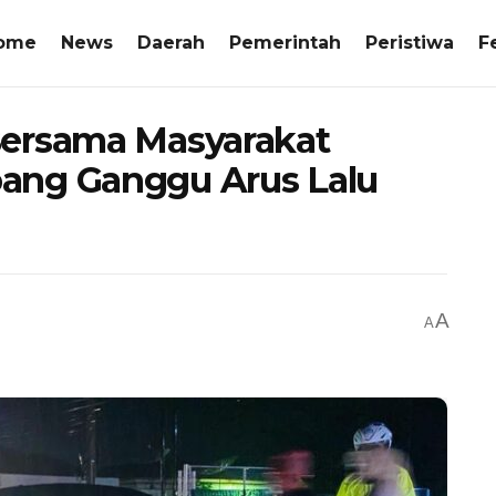
ome
News
Daerah
Pemerintah
Peristiwa
F
Bersama Masyarakat
ang Ganggu Arus Lalu
A
A