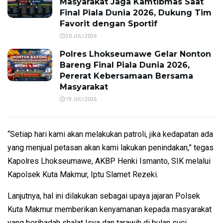
Masyarakat Jaga Kamtibmas Saat
Final Piala Dunia 2026, Dukung Tim
Favorit dengan Sportif
20 JULI 2026
Polres Lhokseumawe Gelar Nonton
Bareng Final Piala Dunia 2026,
Pererat Kebersamaan Bersama
Masyarakat
19 JULI 2026
“Setiap hari kami akan melakukan patroli, jika kedapatan ada
yang menjual petasan akan kami lakukan penindakan,” tegas
Kapolres Lhokseumawe, AKBP Henki Ismanto, SIK melalui
Kapolsek Kuta Makmur, Iptu Slamet Rezeki.
Lanjutnya, hal ini dilakukan sebagai upaya jajaran Polsek
Kuta Makmur memberikan kenyamanan kepada masyarakat
yang beribadah shalat Isya dan tarawih di bulan suci