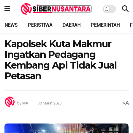
NEWS
PERISTIWA
DAERAH
PEMERINTAH
F
Kapolsek Kuta Makmur
Ingatkan Pedagang
Kembang Api Tidak Jual
Petasan
A
by
MA
30 Maret 2023
A