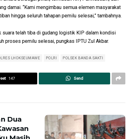
yang damai. “Kami mengimbau semua elemen masyarakat
ban hingga seluruh tahapan pemilu selesai,” tambahnya.
 suara telah tiba di gudang logistik KIP dalam kondisi
ruh proses pemilu selesai, pungkas IPTU Zul Akbar.
OLRES LHOKSEUMAWE
POLRI
POLSEK BANDA SAKTI
eet
147
Send
an Dua
 Kawasan
ku Masih