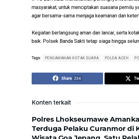
masyarakat, untuk menciptakan suasana pemilu 
agar bersama-sama menjaga keamanan dan keterti
Kegiatan berlangsung aman dan lancar, serta kotak
baik. Polsek Banda Sakti tetap siaga hingga selu
Tags:
PENGAMANAN KOTAK SUARA
POLDA ACEH
P
Share
234
Tw
Konten terkait
Polres Lhokseumawe Amank
Terduga Pelaku Curanmor di
Wisata Goa Jepang, Satu Pela