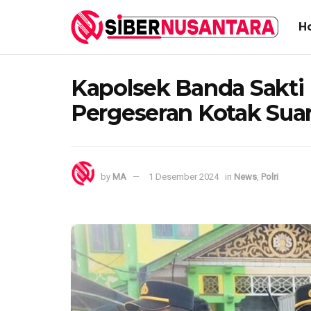
H
Kapolsek Banda Sakti
Pergeseran Kotak Sua
by
MA
1 Desember 2024
in
News
,
Polri