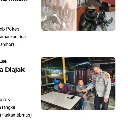
ob Polres
amankan dua
anmor)...
ua
 Diajak
olres
 rangka
 (Harkamtibmas)