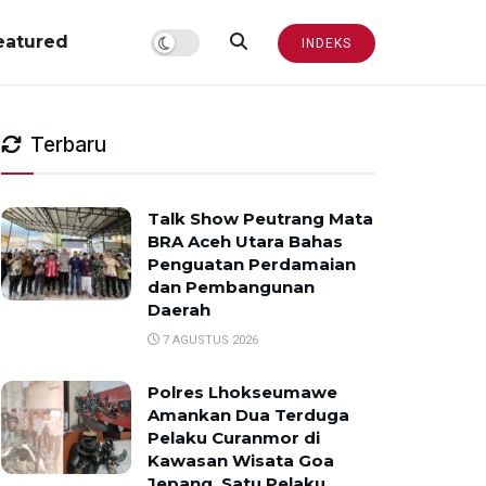
eatured
INDEKS
Terbaru
Talk Show Peutrang Mata
BRA Aceh Utara Bahas
Penguatan Perdamaian
dan Pembangunan
Daerah
7 AGUSTUS 2026
Polres Lhokseumawe
Amankan Dua Terduga
Pelaku Curanmor di
Kawasan Wisata Goa
Jepang, Satu Pelaku