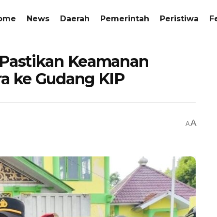
ome
News
Daerah
Pemerintah
Peristiwa
F
 Pastikan Keamanan
ra ke Gudang KIP
A
A