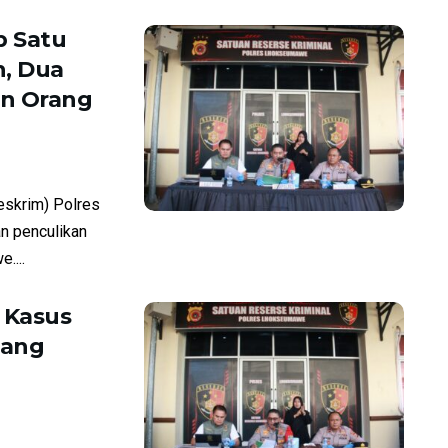
 Satu
, Dua
an Orang
skrim) Polres
n penculikan
....
 Kasus
tang