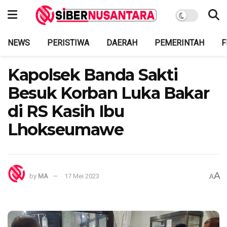
NEWS
PERISTIWA
DAERAH
PEMERINTAH
F
Kapolsek Banda Sakti
Besuk Korban Luka Bakar
di RS Kasih Ibu
Lhokseumawe
A
by
MA
17 Mei 2023
A