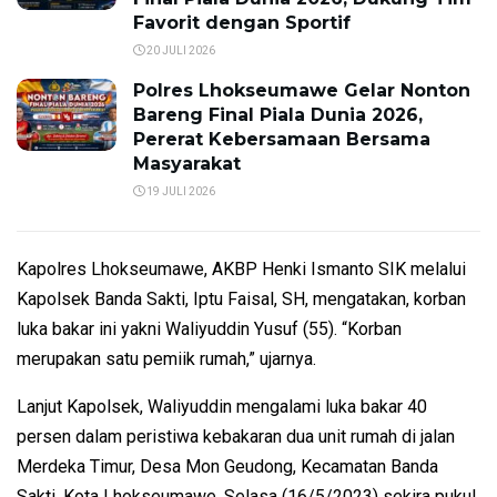
Favorit dengan Sportif
20 JULI 2026
Polres Lhokseumawe Gelar Nonton
Bareng Final Piala Dunia 2026,
Pererat Kebersamaan Bersama
Masyarakat
19 JULI 2026
Kapolres Lhokseumawe, AKBP Henki Ismanto SIK melalui
Kapolsek Banda Sakti, Iptu Faisal, SH, mengatakan, korban
luka bakar ini yakni Waliyuddin Yusuf (55). “Korban
merupakan satu pemiik rumah,” ujarnya.
Lanjut Kapolsek, Waliyuddin mengalami luka bakar 40
persen dalam peristiwa kebakaran dua unit rumah di jalan
Merdeka Timur, Desa Mon Geudong, Kecamatan Banda
Sakti, Kota Lhokseumawe, Selasa (16/5/2023) sekira pukul