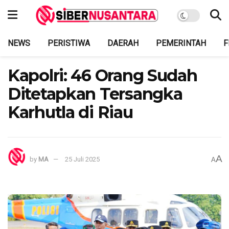
NEWS
PERISTIWA
DAERAH
PEMERINTAH
F
Kapolri: 46 Orang Sudah
Ditetapkan Tersangka
Karhutla di Riau
A
by
MA
25 Juli 2025
A